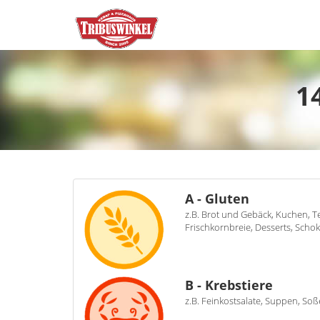
1
A - Gluten
z.B. Brot und Gebäck, Kuchen, 
Frischkornbreie, Desserts, Scho
B - Krebstiere
z.B. Feinkostsalate, Suppen, Soße