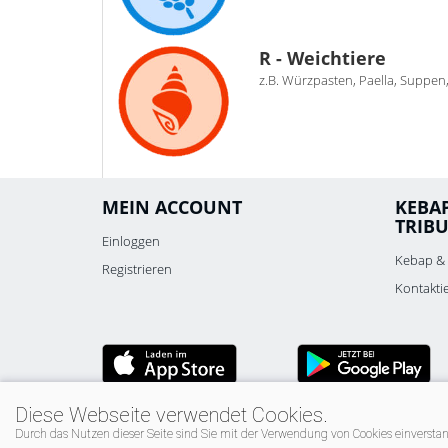
R - Weichtiere
z.B. Würzpasten, Paella, Suppen
MEIN ACCOUNT
KEBA
TRIB
Einloggen
Kebap & 
Registrieren
Kontakti
Diese Webseite verwendet Cookies.
Durch das Nutzen dieser Seite sind Sie mit der Verwendung von Cookies einversta
© 2026 Kebap Pizzahaus Tribuswinkel -
Powered by Kellne