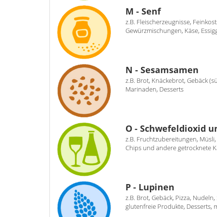
M - Senf
z.B. Fleischerzeugnisse, Feinko
Gewürzmischungen, Käse, Essi
N - Sesamsamen
z.B. Brot, Knäckebrot, Gebäck (s
Marinaden, Desserts
O - Schwefeldioxid un
z.B. Fruchtzubereitungen, Müsli
Chips und andere getrocknete Ka
P - Lupinen
z.B. Brot, Gebäck, Pizza, Nudeln
glutenfreie Produkte, Desserts, mi