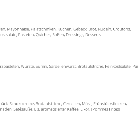
isen, Mayonnaise, Palatschinken, Kuchen, Gebäck, Brot, Nudeln, Croutons,
kostsalate, Pasteten, Quiches, Soßen, Dressings, Desserts
rzpasteten, Würste, Surimi, Sardellenwurst, Brotaufstriche, Feinkostsalate, Pa
äck, Schokocreme, Brotaufstriche, Cerealien, Müsli, Frühstücksflocken,
aden, Satésauße, Eis, aromatisierter Kaffee, Likör, (Pommes Frites)