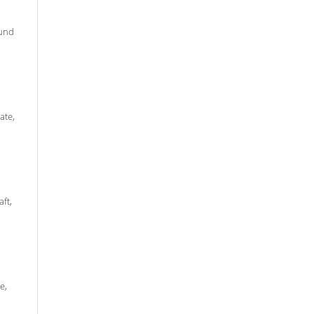
 und
ate,
ft,
e,