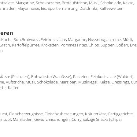
ostsalate, Margarine, Schokocreme, Brotaufstriche, Müsli, Schokolade, Kekse,
inaden, Mayonnaise, Eis, Sportlernahrung, Diätdrinks, Kaffeeweißer
ieren
-, Koch-, Roh,Bratwurst, Feinkostsalate, Margarine, Nussnougatcreme, Müsli,
 Gratin, Kartoffelpürree, Kroketten, Pommes Frites, Chips, Suppen, Soßen, Dre
in
würste (Pistazien), Rohwürste (Walnüsse), Pasteten, Feinkostsalate (Waldorf),
e, Aufstriche, Müsli, Schokolade, Marzipan, Müsliriegel, Kekse, Dressings, Cur
erter Kaffee
rst, Fleischerzeugnisse, Fleischzubereitungen, Kräuterkäse, Fertiggerichte,
Eintopf, Marinaden, Gewürzmischungen, Curry, salzige Snacks (Chips)