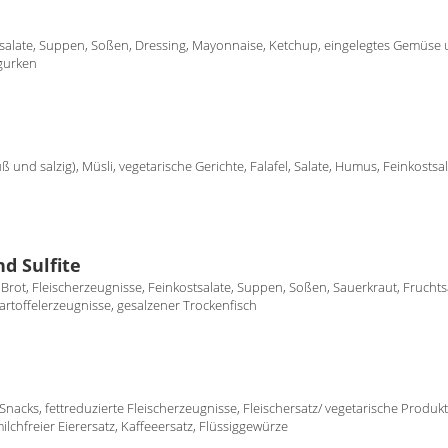
stsalate, Suppen, Soßen, Dressing, Mayonnaise, Ketchup, eingelegtes Gemüse
ggurken
üß und salzig), Müsli, vegetarische Gerichte, Falafel, Salate, Humus, Feinkostsal
d Sulfite
, Brot, Fleischerzeugnisse, Feinkostsalate, Suppen, Soßen, Sauerkraut, Fruchtsa
rtoffelerzeugnisse, gesalzener Trockenfisch
, Snacks, fettreduzierte Fleischerzeugnisse, Fleischersatz/ vegetarische Produkt
lchfreier Eierersatz, Kaffeeersatz, Flüssiggewürze