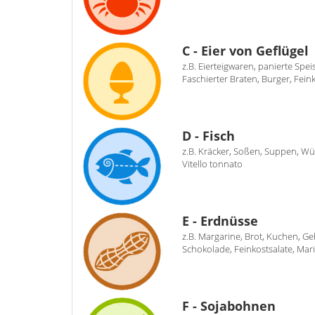
C - Eier von Geflügel
z.B. Eierteigwaren, panierte Spe
Faschierter Braten, Burger, Fein
D - Fisch
z.B. Kräcker, Soßen, Suppen, Wü
Vitello tonnato
E - Erdnüsse
z.B. Margarine, Brot, Kuchen, Geb
Schokolade, Feinkostsalate, Marin
F - Sojabohnen