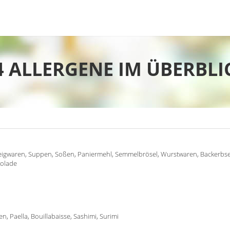
4 ALLERGENE IM ÜBERBLI
Teigwaren, Suppen, Soßen, Paniermehl, Semmelbrösel, Wurstwaren, Backerbs
kolade
n, Paella, Bouillabaisse, Sashimi, Surimi