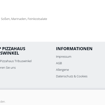
, Soßen, Marinaden, Feinkostsalate
P PIZZAHAUS
INFORMATIONEN
USWINKEL
Impressum
Pizzahaus Tribuswinkel
AGB
eren Sie uns
Allergene
Datenschutz & Cookies
nden.
r4you