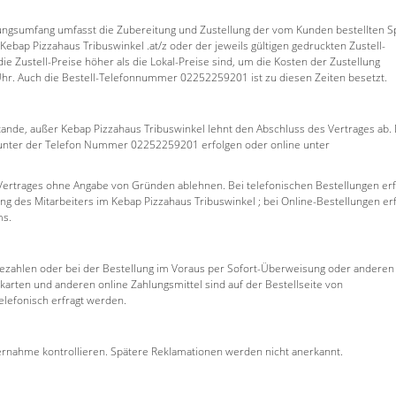
tungsumfang umfasst die Zubereitung und Zustellung der vom Kunden bestellten S
e Kebap Pizzahaus Tribuswinkel .at/z oder der jeweils gültigen gedruckten Zustell-
ie Zustell-Preise höher als die Lokal-Preise sind, um die Kosten der Zustellung
 Uhr. Auch die Bestell-Telefonnummer 02252259201 ist zu diesen Zeiten besetzt.
ande, außer Kebap Pizzahaus Tribuswinkel lehnt den Abschluss des Vertrages ab. 
ch unter der Telefon Nummer 02252259201 erfolgen oder online unter
 Vertrages ohne Angabe von Gründen ablehnen. Bei telefonischen Bestellungen erf
g des Mitarbeiters im Kebap Pizzahaus Tribuswinkel ; bei Online-Bestellungen erf
ms.
bezahlen oder bei der Bestellung im Voraus per Sofort-Überweisung oder anderen
tkarten und anderen online Zahlungsmittel sind auf der Bestellseite von
lefonisch erfragt werden.
bernahme kontrollieren. Spätere Reklamationen werden nicht anerkannt.