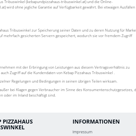
us Tribuswinkel (kebapundpizzahaus-tribuswinkel.at) und die Online-
at) wird ohne jegliche Garantie auf Verfügbarkeit gewährt. Bei etwaigen Ausfällen
ahaus Tribuswinkel zur Speicherung seiner Daten und zu deren Nutzung für Marke
auf mehrfach gesicherten Servern gespeichert, wodurch sie vor fremdem Zugriff
ternehmen mit der Erbringung von Leistungen aus diesem Vertragsverhältnis zu
auch Zugriff auf die Kundendaten von Kebap Pizzahaus Tribuswinkel .
einzelner Regelungen und Bedingungen in seinen übrigen Teilen wirksam.
t, außer bei Klagen gegen Verbraucher im Sinne des Konsumentenschutzgesetzes, d
 oder im Inland beschäftigt sind.
P PIZZAHAUS
INFORMATIONEN
USWINKEL
Impressum