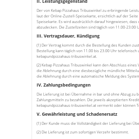
II. Leistungsgegenstand
Der von Kebap Pizzahaus Tribuswinkel zu erbringende Leis
laut der Online-Zustell-Speisekarte, ersichtlich auf der Seit
Speisekarte. Es wird ausdrücklich darauf hingewiesen, dass d
abzudecken. Die Zustellzeiten sind täglich von 11.00-23.00
III. Vertragsdauer, Kündigung
(1) Der Vertrag kommt durch die Bestellung des Kunden zust
Bestellung kann täglich von 11.00 bis 23.00 Uhr telefonis
kebapundpizzahaus-tribuswinkel.at.
(2) Kebap Pizzahaus Tribuswinkel kann den Abschluss eines
die Ablehnung durch eine diesbezügliche mündliche Mitteilun
die Ablehnung durch eine automatische Meldung des Syste
IV. Zahlungsbedingungen
Die Lieferung ist bei Übernahme in bar und ohne Abzug zu 
Zahlungsmitteln zu bezahlen. Die jeweils akzeptierten Kredi
kebapundpizzahaus-tribuswinkel.at vermerkt oder können Te
V. Gewährleistung und Schadenersatz
(1) Der Kunde muss die Vollständigkeit der Lieferung bei Ü
(2) Die Lieferung ist zum sofortigen Verzehr bestimmt.