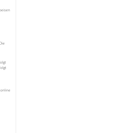
peisen
Die
olgt
olgt
 online